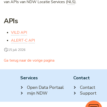
Wegwerkzaamheden &
VILD
Incidenten
van APIs van NDW Locatie Services (
NLS
).
Evenementen
NWB
Diego
Profiel Truckparking
Installeren als app
Wegencategorisering
Voertuigrestricties
Intensiteiten en snelheden
APIs
Wegkenmerken (WKD)
NCIS
Schoolzones
Notificaties
RVM-netwerk
Vrachtwagenheffing
Individuele voertuig passa
(IVP)
George
DATEX II
Veelgestelde vragen
Schoolzones
VILD
API
ALERT-C
API
Laadpaal Infrastructuur Da
Vrachtwagenheffing
Priotalker
Contact
Hoogtebeperkingen
(LINDA)
15 juli 2026
Wegwerkzaamheden
Lengtebeperkingen
Matrixsignaalinformatie (M
(dashboard datakwaliteit)
Ga terug naar de vorige pagina
Wegversmallingen
Verkeersmanagement
Priotalker
Services
Aslastbeperkingen
Contact
Verkeersregelinstallaties
Projecten
Open Data Portaal
Contact
(VRI) intensiteiten
Lastbeperkingen
mijn NDW
Support
Fiets
Bomen in de berm