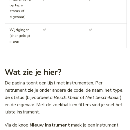
op type,
Wegwerkzaamheden
Middenbermbreedte
status of
eigenaar)
Pagina's
Geleiderails
Wijzigingen
✅
✅
Fiets(suggestie)stroken
(changelog)
inzien
Fietsstrooiroutes
Voetgangersoversteekplaatsen
Wat zie je hier?
Oversteekplaatsen
De pagina toont een lijst met instrumenten. Per
instrument zie je onder andere de code, de naam, het type,
Bijlagen
de status (bijvoorbeeld
Beschikbaar
of
Niet beschikbaar
)
en de eigenaar. Met de zoekbalk en filters vind je snel het
juiste instrument.
Via de knop
Nieuw instrument
maak je een instrument