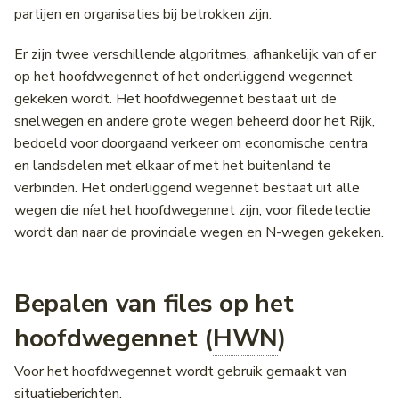
Wegwerkzaamheden &
Incidenten
VILD
partijen en organisaties bij betrokken zijn.
Evenementen
Installeren als app
Wegencategorisering
Diego
Fiets CSV
Profiel Truckparking
Notificaties
Gebruikersbeheer
Intensiteiten en snelheden
Voertuigrestricties
Er zijn twee verschillende algoritmes, afhankelijk van of er
Notificaties
RVM-netwerk
NCIS
OTM API
Schoolzones
Een versie delen
Onderborden
op het hoofdwegennet of het onderliggend wegennet
Individuele voertuig passages
Vrachtwagenheffing
gekeken wordt. Het hoofdwegennet bestaat uit de
(IVP)
Veelgestelde vragen
Schoolzones
DATEX II
Locatiereferentie API
Bijlagen
snelwegen en andere grote wegen beheerd door het Rijk,
bedoeld voor doorgaand verkeer om economische centra
Laadpaal Infrastructuur Data
Contact
Hoogtebeperkingen
Priotalker
DVM-Exchange
Downloads
en landsdelen met elkaar of met het buitenland te
(LINDA)
verbinden. Het onderliggend wegennet bestaat uit alle
Lengtebeperkingen
Bereikbaarheidskaart API
DATEX
wegen die níet het hoofdwegennet zijn, voor filedetectie
Matrixsignaalinformatie (MSI)
stremmingsmaatregel
wordt dan naar de provinciale wegen en N-wegen gekeken.
Wegversmallingen
Laadpunten API
Verkeersmanagement
DRIP Designer
Aslastbeperkingen
Historische laadpunten AP
Bepalen van files op het
Verkeersregelinstallaties
hoofdwegennet (
HWN
)
(VRI) intensiteiten
Lastbeperkingen
Voor het hoofdwegennet wordt gebruik gemaakt van
Fiets
Bomen in de berm
situatieberichten.