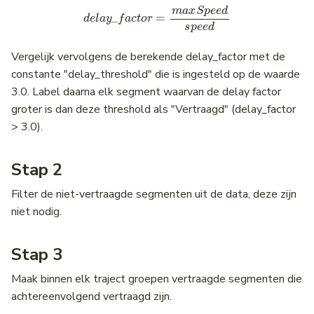
d
e
l
a
y
_
f
a
c
t
o
r
=
m
a
x
S
p
e
e
d
s
p
e
e
d
Vergelijk vervolgens de berekende delay_factor met de
constante "delay_threshold" die is ingesteld op de waarde
3.0. Label daarna elk segment waarvan de delay factor
groter is dan deze threshold als "Vertraagd" (delay_factor
> 3.0).
Stap 2
Filter de niet-vertraagde segmenten uit de data, deze zijn
niet nodig.
Stap 3
Maak binnen elk traject groepen vertraagde segmenten die
achtereenvolgend vertraagd zijn.