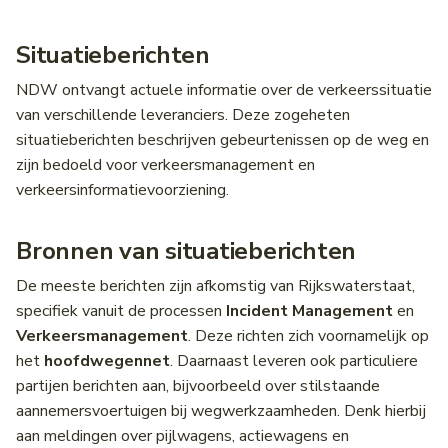
Wegwerkzaamheden
Middenbermbreedte
Situatieberichten
Pagina's
Geleiderails
NDW ontvangt actuele informatie over de verkeerssituatie
van verschillende leveranciers. Deze zogeheten
Fiets(suggestie)stroken
situatieberichten beschrijven gebeurtenissen op de weg en
zijn bedoeld voor verkeersmanagement en
Fietsstrooiroutes
verkeersinformatievoorziening.
Voetgangersoversteekplaatsen
Bronnen van situatieberichten
Oversteekplaatsen
De meeste berichten zijn afkomstig van Rijkswaterstaat,
specifiek vanuit de processen
Incident Management
en
Bijlagen
Verkeersmanagement
. Deze richten zich voornamelijk op
het
hoofdwegennet
. Daarnaast leveren ook particuliere
partijen berichten aan, bijvoorbeeld over stilstaande
aannemersvoertuigen bij wegwerkzaamheden. Denk hierbij
aan meldingen over pijlwagens, actiewagens en