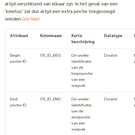
altijd verschillend van elkaar zijn. In het geval van een
'keerlus' zal dus altijd een extra junctie toegevoegd
worden
(zie hier)
Attribuut
Kolomnaam
Korte
Datatype
beschrijving
Begin
JTE_ID_BEG
De unieke
Double
junctie-ID
identificatie
van de
beginjunctie
van een
wegvak
Eind
JTE_ID_END
De unieke
Double
junctie-ID
identificatie
van de
eindjunctie
van een
wegvak