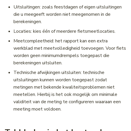
Uitsluitingen: zoals feestdagen of eigen uitsluitingen
Middenbermbreedte
die u meegeeft worden niet meegenomen in de
Geleiderails
berekeningen.
Locaties: kies één of meerdere fietsmeetlocaties.
Fiets(suggestie)stroken
Meetcompleetheid: het rapport kan een extra
werkblad met meetvolledigheid toevoegen. Voor fiets
Fietsstrooiroutes
worden geen minimumdrempels toegepast die
berekeningen uitsluiten.
Voetgangersoversteekplaatsen
Technische afwijkingen uitsluiten: technische
Oversteekplaatsen
uitsluitingen kunnen worden toegepast zodat
metingen met bekende kwaliteitsproblemen niet
Bijlagen
meetellen. Hierbij is het ook mogelijk om minimale
validiteit van de meting te configureren waaraan een
meeting moet voldoen.