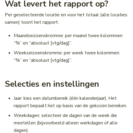
Wat levert het rapport op?
Wegwerkzaamheden &
VILD
Evenementen
Installeren als app
Wegencategorisering
Diego
Fiets CSV
Profiel Truckparking
Notificaties
Gebruikersbeheer
Per geselecteerde locatie en voor het totaal (alle locaties
Voertuigrestricties
samen) toont het rapport:
Notificaties
RVM-netwerk
NCIS
OTM API
Schoolzones
Een versie delen
Onderborden
Vrachtwagenheffing
Maandseizoenskromme: per maand twee kolommen:
Veelgestelde vragen
Schoolzones
DATEX II
Locatiereferentie API
Bijlagen
“%” en “absoluut [vtg/dag]”.
Weekseizoenskromme: per week twee kolommen:
Contact
Hoogtebeperkingen
Priotalker
DVM-Exchange
Downloads
“%” en “absoluut [vtg/dag]”.
Lengtebeperkingen
Bereikbaarheidskaart API
DATEX
stremmingsmaatregel
Selecties en instellingen
Wegversmallingen
Laadpunten API
DRIP Designer
Aslastbeperkingen
Historische laadpunten AP
Jaar: kies een datumbereik (één kalenderjaar). Het
rapport bepaalt het op basis van de gekozen bereiken.
Lastbeperkingen
Weekdagen: selecteer de dagen van de week die
meetellen (bijvoorbeeld alleen werkdagen of alle
Bomen in de berm
dagen).