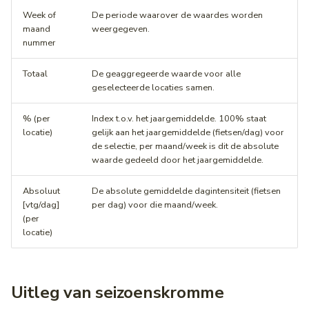
Week of
De periode waarover de waardes worden
maand
weergegeven.
nummer
Totaal
De geaggregeerde waarde voor alle
geselecteerde locaties samen.
% (per
Index t.o.v. het jaargemiddelde. 100% staat
locatie)
gelijk aan het jaargemiddelde (fietsen/dag) voor
de selectie, per maand/week is dit de absolute
waarde gedeeld door het jaargemiddelde.
Absoluut
De absolute gemiddelde dagintensiteit (fietsen
[vtg/dag]
per dag) voor die maand/week.
(per
locatie)
Uitleg van seizoenskromme