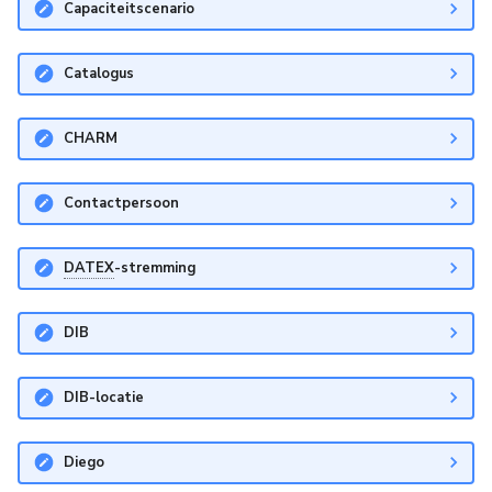
Capaciteitscenario
Wegwerkzaamheden
Middenbermbreedte
Catalogus
Pagina's
Geleiderails
Fiets(suggestie)stroken
CHARM
Fietsstrooiroutes
Contactpersoon
Voetgangersoversteekplaatsen
DATEX
-stremming
Oversteekplaatsen
DIB
Bijlagen
DIB-locatie
Diego