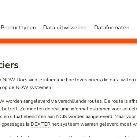
Producttypen
Data uitwisseling
Dataformaten
ciers
n NDW Docs vind je informatie hoe leveranciers die data willen
en op de NDW systemen.
 worden aangeleverd via verschillende routes. De route is afha
t betreft. Zo moeten de realtime informatiestromen voor actuel
 en situatieberichten aan
NCIS
worden aangeleverd. Maar voor 
uigpassages is
DEXTER
het systeem waaraan geleverd moet w