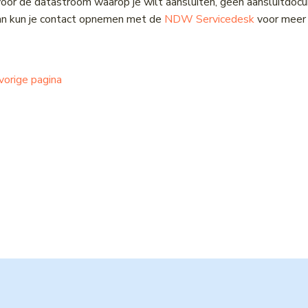
 voor de datastroom waarop je wilt aansluiten, geen aansluitdoc
Dan kun je contact opnemen met de
NDW Servicedesk
voor meer 
vorige pagina