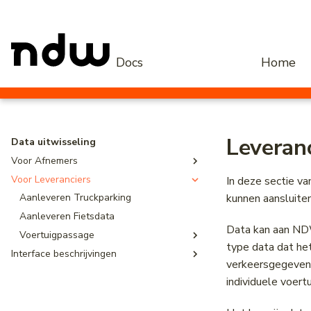
Docs
Home
Leveran
Data uitwisseling
Voor Afnemers
Voor Leveranciers
Afnemen Matrixsignaalgevers (MSI)
In deze sectie va
kunnen aansluit
Afnemen VLOG/VRI
Aanleveren Truckparking
Afnemen Truckparking
Aanleveren Fietsdata
Data kan aan NDW
Voertuigpassage
type data dat he
Interface beschrijvingen
Aanleveren IVP
verkeersgegevens
Ketentest exchange 2020
Aanleveren periodieke AVG
individuele voert
Ketenprotocol TMIS
Aanleveren periodieke historische AVG
VLOG
Aanleveren DVD