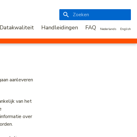
Zoeken initialiseren
Datakwaliteit
Handleidingen
FAQ
Nederlands
English
 gaan aanleveren
nkelijk van het
e
informatie over
orden.