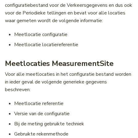
configuratiebestand voor de Verkeersgegevens en dus ook
Wegwerkzaamheden
Middenbermbreedte
voor de Periodieke tellingen en bevat voor alle locaties
waar gemeten wordt de volgende informatie:
Pagina's
Geleiderails
Meetlocatie configuratie
Fiets(suggestie)stroken
Meetlocatie locatiereferentie
Fietsstrooiroutes
Meetlocaties MeasurementSite
Voor alle meetlocaties in het configuratie bestand worden
in ieder geval de volgende generieke gegevens
Oversteekplaatsen
beschreven:
Bijlagen
Meetlocatie referentie
Versie van de configuratie
Bij de meting gebruikte techniek
Gebruikte rekenmethode