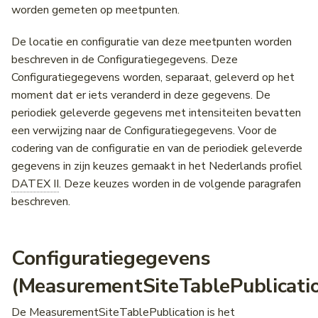
Drie categorieën
Wegwerkzaamheden &
VILD
Incidenten
worden gemeten op meetpunten.
Evenementen
TrafficRegulation
NWB
Diego
Fiets CSV
Installeren als app
Wegencategorisering
Actuele gegevens
Voertuigrestricties
Intensiteiten en snelheden
De locatie en configuratie van deze meetpunten worden
(MeasuredDataPublication)
TrafficRegulationOrder
Wegkenmerken (WKD)
NCIS
OTM API
Notificaties
RVM-netwerk
beschreven in de Configuratiegegevens. Deze
Vrachtwagenheffing
Individuele voertuig passa
Configuratiegegevens worden, separaat, geleverd op het
Kwaliteit van de meting
(IVP)
TypeOfRegulation
George
DATEX II
Locatiereferentie API
Veelgestelde vragen
Schoolzones
moment dat er iets veranderd in deze gegevens. De
periodiek geleverde gegevens met intensiteiten bevatten
Geen of onvoldoende
Laadpaal Infrastructuur Da
ValidityCondition
Vrachtwagenheffing
Priotalker
DVM-Exchange
Contact
Hoogtebeperkingen
een verwijzing naar de Configuratiegegevens. Voor de
betrouwbare gegevens
(LINDA)
codering van de configuratie en van de periodiek geleverde
beschikbaar (fout)
VehicleCondition
Wegwerkzaamheden
Bereikbaarheidskaart API
Lengtebeperkingen
gegevens in zijn keuzes gemaakt in het Nederlands profiel
Matrixsignaalinformatie (M
(dashboard datakwaliteit)
DATEX II
. Deze keuzes worden in de volgende paragrafen
Geen verkeer op
VehicleCharacteristics
Laadpunten API
Wegversmallingen
beschreven.
meetpunt
Verkeersmanagement
Priotalker
Historische laadpunten AP
Aslastbeperkingen
Verkeersregelinstallaties
Projecten
Configuratiegegevens
(VRI) intensiteiten
Lastbeperkingen
(MeasurementSiteTablePublicati
Fiets
Bomen in de berm
De MeasurementSiteTablePublication is het