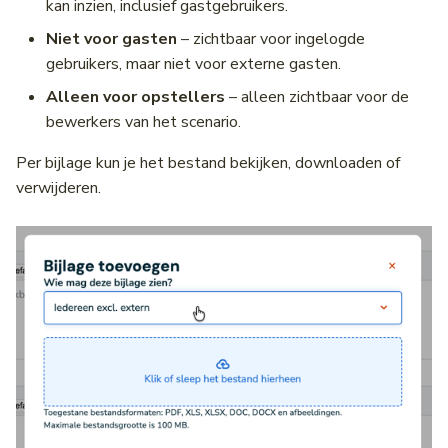
Wegwerkzaamheden &
kan inzien, inclusief gastgebruikers.
Incidenten
VILD
Evenementen
Installeren als app
Wegencategorisering
Diego
Fiets CSV
Profiel Truckparking
Gebruikersbeheer
Niet voor gasten
– zichtbaar voor ingelogde
Intensiteiten en snelheden
Voertuigrestricties
gebruikers, maar niet voor externe gasten.
Notificaties
RVM-netwerk
NCIS
OTM API
Schoolzones
Onderborden
Alleen voor opstellers
– alleen zichtbaar voor de
Individuele voertuig passages
Vrachtwagenheffing
bewerkers van het scenario.
(IVP)
Veelgestelde vragen
Schoolzones
DATEX II
Locatiereferentie API
Per bijlage kun je het bestand bekijken, downloaden of
Laadpaal Infrastructuur Data
Contact
Hoogtebeperkingen
Priotalker
DVM-Exchange
verwijderen.
(LINDA)
Lengtebeperkingen
Bereikbaarheidskaart API
Matrixsignaalinformatie (MSI)
Wegversmallingen
Laadpunten API
Verkeersmanagement
Aslastbeperkingen
Historische laadpunten AP
Verkeersregelinstallaties
(VRI) intensiteiten
Lastbeperkingen
Fiets
Bomen in de berm