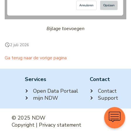
Wegwerkzaamheden
Middenbermbreedte
Pagina's
Geleiderails
Bijlage toevoegen
Fiets(suggestie)stroken
2 juli 2026
Fietsstrooiroutes
Ga terug naar de vorige pagina
Voetgangersoversteekplaatsen
Oversteekplaatsen
Services
Contact
Open Data Portaal
Contact
Bijlagen
mijn NDW
Support
© 2025 NDW
Copyright
|
Privacy statement