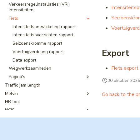
Verkeersregelinstallaties (VRI)
Downloads
Intensiteitso
intensiteiten
DATEX stremmingsmaatregel
Seizoenskr
Fiets
DRIP Designer
Intensiteitsontwikkeling rapport
Voertuigverd
Intensiteitsoverzichten rapport
Seizoenskromme rapport
Export
Voertuigverdeling rapport
Data export
Fiets export
Wegwerkzaamheden
Pagina's
30 oktober 2025
Traffic jam length
Locatieselectie trajecten
Melvin
Go back to the p
HB tool
Digitale Vooraankondiging
wegwerkzaamheden & evenementen
NCIS
Hulp nodig
NWB
Webportaal
Privacy Statement Melvin
Wegkenmerken (WKD)
Datex-II v3 Afname
Basisstructuur
George
Producten
Maximum snelheden
Wegvakken