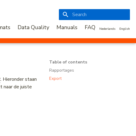
Initializing search
mats
Data Quality
Manuals
FAQ
Nederlands
English
Table of contents
Rapportages
Export
R
. Hieronder staan
 naar de juiste