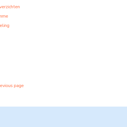
verzichten
omme
eling
revious page