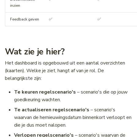
inzien
Wegwerkzaamheden
Middenbermbreedte
Feedback geven
✅
✅
Pagina's
Geleiderails
Fiets(suggestie)stroken
Wat zie je hier?
Fietsstrooiroutes
Het dashboard is opgebouwd uit een aantal overzichten
Voetgangersoversteekplaatsen
(kaarten). Welke je ziet, hangt af van je rol. De
belangrijkste zijn:
Oversteekplaatsen
Te keuren regelscenario's
– scenario's die op jouw
Bijlagen
goedkeuring wachten.
Te actualiseren regelscenario's
– scenario's
waarvan de hernieuwingsdatum binnenkort verloopt en
die je dus moet nalopen.
Verlopen regelscenario's
– scenario's waarvan de