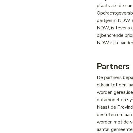
Hoogtebeperkingen
Onderborden
plaats als de s
Lengtebeperkingen
Opdrachtgeversb
Wegversmallingen
partijen in NDW
Aslastbeperkingen
NDW, is tevens d
Lastbeperkingen
bijbehorende prio
Bomen in de berm
NDW is te vinde
Middenbermbreedte
Geleiderails
Partners
Fiets(suggestie)stroken
Fietsstrooiroutes
De partners bepa
Voetgangersoversteekplaatsen
elkaar tot een ja
Oversteekplaatsen
worden gerealisee
Bijlagen
datamodel en sy
Koppelen en segmenteren van
Naast de Provinc
wegkenmerken
besloten om aan t
worden met de vo
aantal gemeente