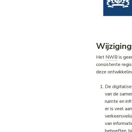
Wijzigin
Het
NWB
is gee
consistente regis
deze ontwikkelin
De
digitalis
van de samen
ruimte en in
er is veel a
verkeersveil
van informati
behoeften, bi