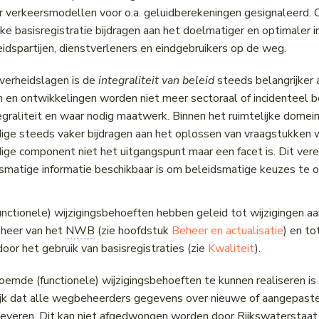
or verkeersmodellen voor o.a. geluidberekeningen gesignaleerd. 
ke basisregistratie bijdragen aan het doelmatiger en optimaler 
idspartijen, dienstverleners en eindgebruikers op de weg.
overheidslagen is de
integraliteit van beleid
steeds belangrijker 
 en ontwikkelingen worden niet meer sectoraal of incidenteel 
tegraliteit en waar nodig maatwerk. Binnen het ruimtelijke dome
ige steeds vaker bijdragen aan het oplossen van vraagstukken w
ige component niet het uitgangspunt maar een facet is. Dit vere
dsmatige informatie beschikbaar is om beleidsmatige keuzes te
ctionele) wijzigingsbehoeften hebben geleid tot wijzigingen aan
eheer van het
NWB
(zie hoofdstuk
Beheer en actualisatie
) en to
door het gebruik van basisregistraties (zie
Kwaliteit
).
mde (functionele) wijzigingsbehoeften te kunnen realiseren is
jk dat alle wegbeheerders gegevens over nieuwe of aangepaste
leveren. Dit kan niet afgedwongen worden door Rijkswaterstaat,