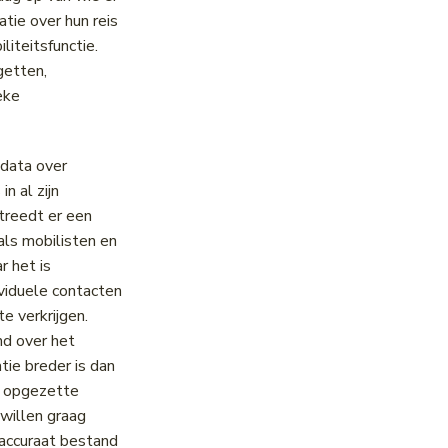
tie over hun reis
iteitsfunctie.
getten,
eke
data over
n al zijn
treedt er een
als mobilisten en
 het is
ividuele contacten
 verkrijgen.
nd over het
ie breder is dan
e opgezette
 willen graag
 accuraat bestand