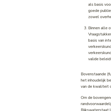
als basis vo
goede publie
zowel overhe
Binnen alle 
Vraagstukken
basis van in
verkeerskund
verkeerskund
valide belei
Bovenstaande (fun
het inhoudelijk b
van de kwaliteit 
Om de bovengenoe
randvoorwaardeli
Rijkswaterstaat 