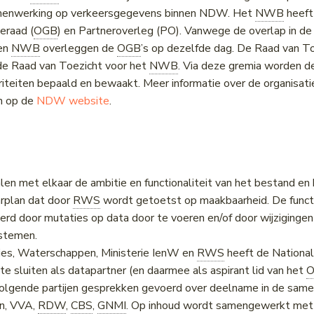
amenwerking op verkeersgegevens binnen NDW. Het
NWB
heeft
eraad (
OGB
) en Partneroverleg (PO). Vanwege de overlap in 
 en
NWB
overleggen de
OGB
’s op dezelfde dag. De Raad van To
e Raad van Toezicht voor het
NWB
. Via deze gremia worden d
riteiten bepaald en bewaakt. Meer informatie over de organisati
n op de
NDW website
.
len met elkaar de ambitie en functionaliteit van het bestand e
arplan dat door
RWS
wordt getoetst op maakbaarheid. De functi
rd door mutaties op data door te voeren en/of door wijzigingen 
stemen.
ies, Waterschappen, Ministerie IenW en
RWS
heeft de National
e sluiten als datapartner (en daarmee als aspirant lid van het
lgende partijen gesprekken gevoerd over deelname in de same
n, VVA,
RDW
,
CBS
,
GNMI
. Op inhoud wordt samengewerkt met 