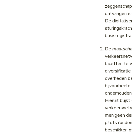
zeggenschap 
ontvangen en
De digitalis
sturingskrach
basisregistra
De
maatschap
verkeersnetwe
facetten te 
diversificati
overheden be
bijvoorbeeld 
onderhouden 
Hieruit blij
verkeersnetw
menigeen den
pilots rondo
beschikken o