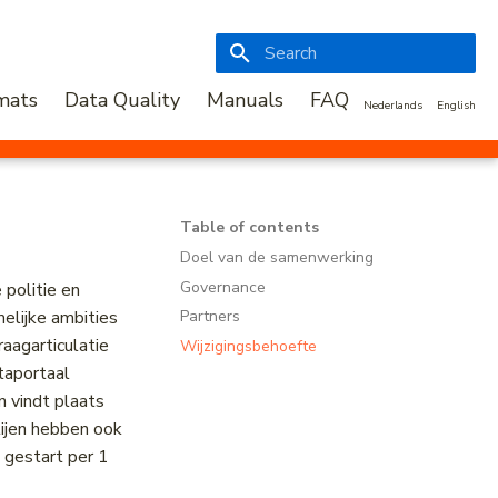
Initializing search
mats
Data Quality
Manuals
FAQ
Nederlands
English
Table of contents
Doel van de samenwerking
Governance
 politie en
elijke ambities
Partners
aagarticulatie
Wijzigingsbehoefte
taportaal
 vindt plaats
tijen hebben ook
 gestart per 1