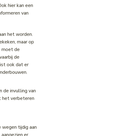
Ook hier kan een
informeren van
aan het worden.
bekeken, maar op
in moet de
aarbij de
ist ook dat er
 onderbouwen.
 de invulling van
t het verbeteren
 wegen tijdig aan
 aangezien er