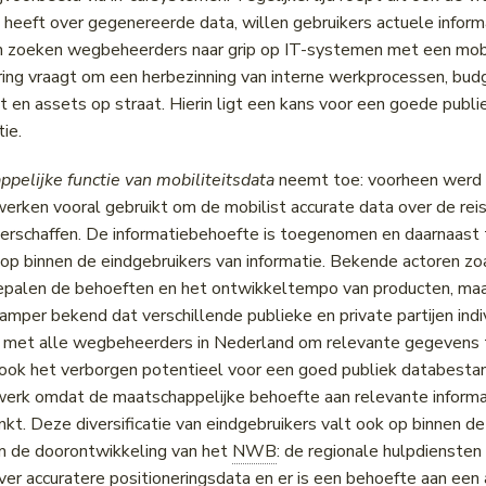
heeft over gegenereerde data, willen gebruikers actuele informa
 zoeken wegbeheerders naar grip op IT-systemen met een mobil
ering vraagt om een herbezinning van interne werkprocessen, bud
t en assets op straat. Hierin ligt een kans voor een goede publi
tie.
pelijke functie van mobiliteitsdata
neemt toe: voorheen werd 
rken vooral gebruikt om de mobilist accurate data over de reis i
verschaffen. De informatiebehoefte is toegenomen en daarnaast 
e op binnen de eindgebruikers van informatie. Bekende actoren zo
palen de behoeften en het ontwikkeltempo van producten, maar
amper bekend dat verschillende publieke en private partijen ind
met alle wegbeheerders in Nederland om relevante gegevens te
kt ook het verborgen potentieel voor een goed publiek databesta
erk omdat de maatschappelijke behoefte aan relevante informat
kt. Deze diversificatie van eindgebruikers valt ook op binnen d
m de doorontwikkeling van het
NWB
: de regionale hulpdiensten
ver accuratere positioneringsdata en er is een behoefte aan een