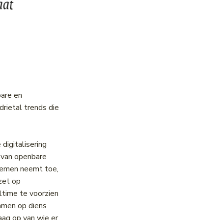
bare en
drietal trends die
digitalisering
g van openbare
stemen neemt toe,
zet op
ltime te voorzien
emmen op diens
raag op van wie er