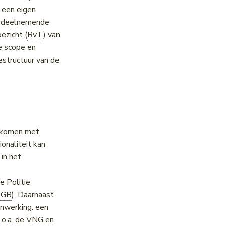
 een eigen
de deelnemende
ezicht (
RvT
) van
e scope en
estructuur van de
n komen met
onaliteit kan
in het
e Politie
OGB
). Daarnaast
nwerking: een
o.a. de VNG en