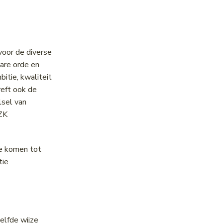
voor de diverse
are orde en
itie, kwaliteit
eft ook de
lsel van
BZK
te komen tot
tie
elfde wijze