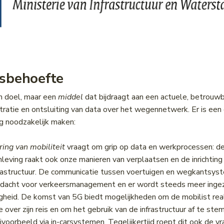
gsbehoefte
n doel, maar een
middel
dat bijdraagt aan een actuele, betrouw
tratie en ontsluiting van data over het wegennetwerk. Er is een 
g noodzakelijk maken:
ering van mobiliteit
vraagt om grip op data en werkprocessen: de 
leving raakt ook onze manieren van verplaatsen en de inrichtin
frastructuur. De communicatie tussen voertuigen en wegkantsy
andacht voor verkeersmanagement en er wordt steeds meer inge
igheid. De komst van 5G biedt mogelijkheden om de mobilist rea
e over zijn reis en om het gebruik van de infrastructuur af te st
jvoorbeeld via in-carsystemen. Tegelijkertijd roept dit ook de v