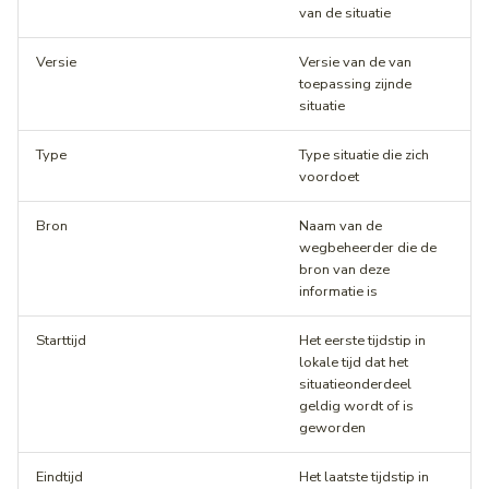
Advance Notices for
van de situatie
Scheduled Roadworks &
VILD
Installeren als app
Wegencategorisering
Diego
Bicycle CSV
Truck Parking Profile
Notificaties
Gebruikersbeheer
Events
Versie
Versie van de van
toepassing zijnde
Vehicle Restrictions
Notificaties
RVM-netwerk
NCIS
OTM API
School Zones
Een versie delen
Onderborden
situatie
Vrachtwagenheffing
Veelgestelde vragen
School Zones
DATEX II
API Location reference
Bijlagen
Type
Type situatie die zich
voordoet
Contact
Hoogtebeperkingen
Priotalker
DVM-Exchange
Downloads
Bron
Naam van de
Lengtebeperkingen
Bereikbaarheidskaart API
DATEX
wegbeheerder die de
bron van deze
stremmingsmaatregel
informatie is
Wegversmallingen
Charging Points API
DRIP Designer
Starttijd
Het eerste tijdstip in
Aslastbeperkingen
Historic Charging Points A
lokale tijd dat het
situatieonderdeel
geldig wordt of is
Lastbeperkingen
geworden
Bomen in de berm
Eindtijd
Het laatste tijdstip in