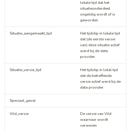
lokale tijd dat het
Middenbermbreedte
situatieonderdeel
ongeldig wordt of is
geworden
Geleiderails
Situatie_aangemaakt_tijd
Het tijdstip in lokale tijd
Fiets(suggestie)stroken
dat (de eerste versie
van) deze situatie actief
Fietsstrooiroutes
werd bij de data
provider.
Voetgangersoversteekplaatsen
Situatie_versie_tijd
Het tijdstip in lokal tijd
dat de betreffende
Oversteekplaatsen
versie actief werd bij de
data provider
Bijlagen
Speciaal_geval
Vild_versie
De versie van Vild
waarnaar wordt
verwezen