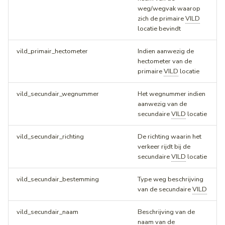
weg/wegvak waarop
zich de primaire
VILD
locatie bevindt
vild_primair_hectometer
Indien aanwezig de
hectometer van de
primaire
VILD
locatie
vild_secundair_wegnummer
Het wegnummer indien
aanwezig van de
secundaire
VILD
locatie
vild_secundair_richting
De richting waarin het
verkeer rijdt bij de
secundaire
VILD
locatie
vild_secundair_bestemming
Type weg beschrijving
van de secundaire
VILD
vild_secundair_naam
Beschrijving van de
naam van de