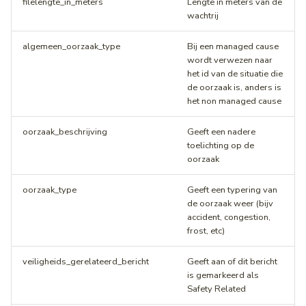
filelengte_in_meters
Lengte in meters van de
wachtrij
algemeen_oorzaak_type
Bij een managed cause
wordt verwezen naar
het id van de situatie die
de oorzaak is, anders is
het non managed cause
oorzaak_beschrijving
Geeft een nadere
toelichting op de
oorzaak
oorzaak_type
Geeft een typering van
de oorzaak weer (bijv
accident, congestion,
frost, etc)
veiligheids_gerelateerd_bericht
Geeft aan of dit bericht
is gemarkeerd als
Safety Related