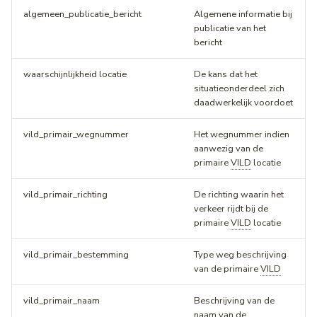
algemeen_publicatie_bericht
Algemene informatie bij
publicatie van het
bericht
waarschijnlijkheid locatie
De kans dat het
situatieonderdeel zich
daadwerkelijk voordoet
vild_primair_wegnummer
Het wegnummer indien
aanwezig van de
primaire
VILD
locatie
vild_primair_richting
De richting waarin het
verkeer rijdt bij de
primaire
VILD
locatie
vild_primair_bestemming
Type weg beschrijving
van de primaire
VILD
vild_primair_naam
Beschrijving van de
naam van de