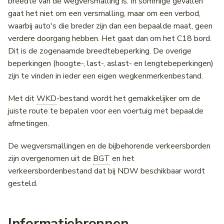
breedte van de wegversmalling is. In sommige gevallen
Advance Notices for
Incidenten
gaat het niet om een versmalling, maar om een verbod,
Scheduled Roadworks &
VILD
Installeren als app
Diego
Bicycle CSV
Truck Parking Profile
Notificaties
Gebruikersbeheer
waarbij auto's die breder zijn dan een bepaalde maat, geen
Events
Intensiteiten en snelheden
verdere doorgang hebben. Het gaat dan om het C18 bord.
Vehicle Restrictions
Notificaties
NCIS
OTM API
School Zones
Een versie delen
Onderborden
Dit is de zogenaamde breedtebeperking. De overige
Individuele voertuig passages
beperkingen (hoogte-, last-, aslast- en lengtebeperkingen)
(IVP)
Vrachtwagenheffing
Veelgestelde vragen
DATEX II
API Location reference
Bijlagen
zijn te vinden in ieder een eigen wegkenmerkenbestand.
Laadpaal Infrastructuur Data
Contact
Priotalker
DVM-Exchange
Downloads
Met dit
WKD
-bestand wordt het gemakkelijker om de
(LINDA)
juiste route te bepalen voor een voertuig met bepaalde
Bereikbaarheidskaart API
DATEX
afmetingen.
Matrixsignaalinformatie (MSI)
stremmingsmaatregel
Charging Points API
De wegversmallingen en de bijbehorende verkeersborden
Verkeersmanagement
DRIP Designer
zijn overgenomen uit de
BGT
en het
Historic Charging Points A
verkeersbordenbestand dat bij NDW beschikbaar wordt
Verkeersregelinstallaties
gesteld.
(VRI) intensiteiten
Fiets
Informatiebronnen