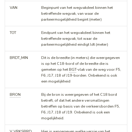
VAN
Beginpunt van het wegvakdeel binnen het
betreffende wegvak, van waar de
parkeermogelijkheid begint (meter)
TOT
Eindpunt van het wegvakdeel binnen het
betreffende wegvak, tot waar de
parkeermogelijkheid eindigt ldt (meter)
BRDT_MIN
Dit is de breedte (in meters) die weergegeven
is op het C18-bord of de breedte die is
gemeten op het
BGT
-vlak van de weg voor F5,
F6, J17, J18 of J19-borden. Onbekend is ook
een mogelijkheid
BRON
Bij de bron is weergegeven of het C18 bord
betreft, of dat het andere versmallingen
betreffen op basis van de verkeersborden F5,
F6, J17, J18 of J19. Onbekend is ook een
mogelijkheid.
V_VRKSBRD
Hier is aangegeven welke versie van het