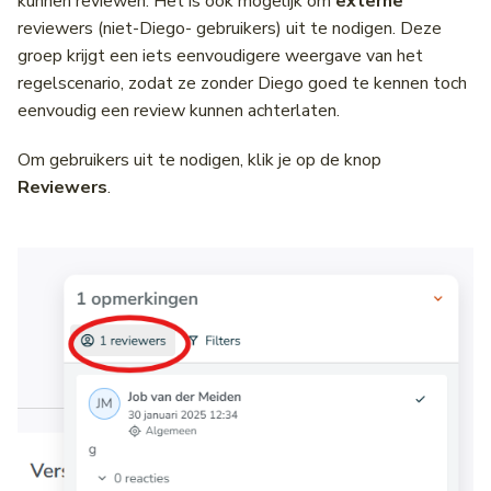
kunnen reviewen. Het is ook mogelijk om
externe
Wegwerkzaamheden
Middenbermbreedte
reviewers (niet-Diego- gebruikers) uit te nodigen. Deze
groep krijgt een iets eenvoudigere weergave van het
Pagina's
Geleiderails
regelscenario, zodat ze zonder Diego goed te kennen toch
eenvoudig een review kunnen achterlaten.
Fiets(suggestie)stroken
Om gebruikers uit te nodigen, klik je op de knop
Fietsstrooiroutes
Reviewers
.
Voetgangersoversteekplaatsen
Oversteekplaatsen
Bijlagen