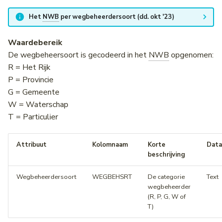
Het
NWB
per wegbeheerdersoort (dd. okt '23)
Waardebereik
De wegbeheersoort is gecodeerd in het
NWB
opgenomen:
R = Het Rijk
P = Provincie
G = Gemeente
W = Waterschap
T = Particulier
Attribuut
Kolomnaam
Korte
Data
beschrijving
Wegbeheerdersoort
WEGBEHSRT
De categorie
Text
wegbeheerder
(R, P, G, W of
T)