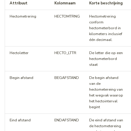
Attribuut
Kolomnaam
Korte beschrijving
Hectometrering
HECTOMTRNG
Hectometrering
conform
hectometerbord in
kilometers inclusief
één decimaal.
Hectoletter
HECTO_LTTR
De letter die op een
hectometerbord
staat
Begin afstand
BEGAFSTAND
De begin afstand
van de
hectometereing van
het wegvak waarop
het hectointerval
begint
Eind afstand
ENDAFSTAND
De eind afstand van
de hectometereing