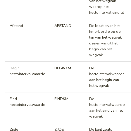
van het wegvak
waarop het
hectointerval eindigt
Afstand
AFSTAND
De locatie van het
hmp-bordje op de
lijn van het wegvak
gezien vanuit het
begin van het
wegvak
Begin
BEGINKM
De
hectointervalwaarde
hectointervalwaarde
aan het begin van
het wegvak
Eind
EINDKM
De
hectointervalwaarde
hectointervalwaarde
aan het eind van het
wegvak
Zijde
ZIJDE
De kant zoals