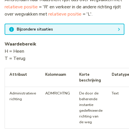
relatieve positie
= 'R' en verkeer in de andere richting rijdt
over wegvakken met
relatieve positie
= 'L'.
Bijzondere situaties
Waardebereik
H = Heen
T = Terug
Attribuut
Kolomnaam
Korte
Datatyp
beschrijving
Administratieve
ADMRICHTNG
De door de
Text
richting
beherende
instantie
gedefinieerde
richting van
de weg