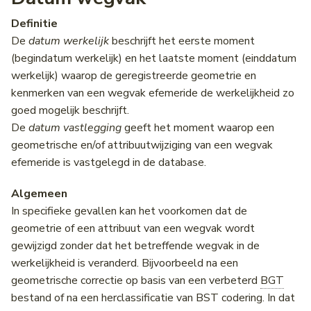
Advance Notices for
Incidenten
Scheduled Roadworks &
VILD
Installeren als app
Administratieve richting
Wegencategorisering
Diego
Bicycle CSV
Truck Parking Profile
Notificaties
Gebruikersbeheer
Definitie
Events
Intensiteiten en snelheden
De
datum werkelijk
beschrijft het eerste moment
Vehicle Restrictions
Notificaties
Rijrichting
RVM-netwerk
NCIS
OTM API
School Zones
Een versie delen
Onderborden
(begindatum werkelijk) en het laatste moment (einddatum
Individuele voertuig passages
werkelijk) waarop de geregistreerde geometrie en
(IVP)
Vrachtwagenheffing
Veelgestelde vragen
Straatnaam
School Zones
DATEX II
API Location reference
Bijlagen
kenmerken van een wegvak efemeride de werkelijkheid zo
goed mogelijk beschrijft.
Laadpaal Infrastructuur Data
Contact
Woonplaats
Hoogtebeperkingen
Priotalker
DVM-Exchange
Downloads
De
datum vastlegging
geeft het moment waarop een
(LINDA)
geometrische en/of attribuutwijziging van een wegvak
Gemeente
Lengtebeperkingen
Bereikbaarheidskaart API
DATEX
efemeride is vastgelegd in de database.
Matrixsignaalinformatie (MSI)
stremmingsmaatregel
Huisnummers
Wegversmallingen
Charging Points API
Algemeen
Verkeersmanagement
DRIP Designer
In specifieke gevallen kan het voorkomen dat de
Aslastbeperkingen
Huisnummerstructuur
Historic Charging Points A
geometrie of een attribuut van een wegvak wordt
Verkeersregelinstallaties
gewijzigd zonder dat het betreffende wegvak in de
(VRI) intensiteiten
Lastbeperkingen
Eerste Huisnummer
werkelijkheid is veranderd. Bijvoorbeeld na een
geometrische correctie op basis van een verbeterd
BGT
Fiets
Bomen in de berm
Laatste Huisnummer
bestand of na een herclassificatie van BST codering. In dat