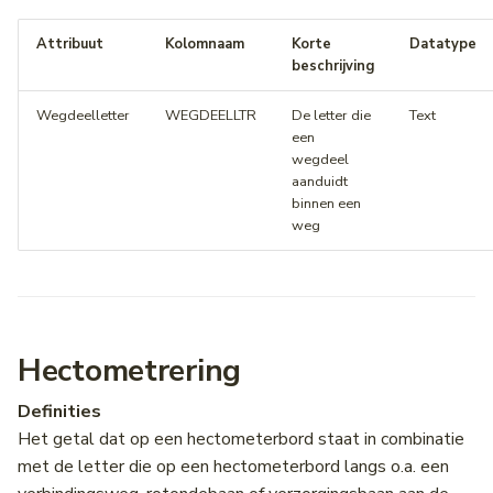
Attribuut
Kolomnaam
Korte
Datatype
beschrijving
Wegdeelletter
WEGDEELLTR
De letter die
Text
een
wegdeel
aanduidt
binnen een
weg
Hectometrering
Definities
Het getal dat op een hectometerbord staat in combinatie
met de letter die op een hectometerbord langs o.a. een