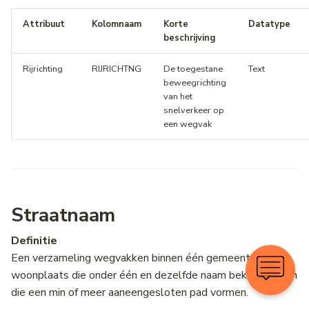
Attribuut
Kolomnaam
Korte
Datatype
beschrijving
Rijrichting
RIJRICHTNG
De toegestane
Text
beweegrichting
van het
snelverkeer op
een wegvak
Straatnaam
Definitie
Een verzameling wegvakken binnen één gemeente en één
woonplaats die onder één en dezelfde naam bekend zijn en
die een min of meer aaneengesloten pad vormen.