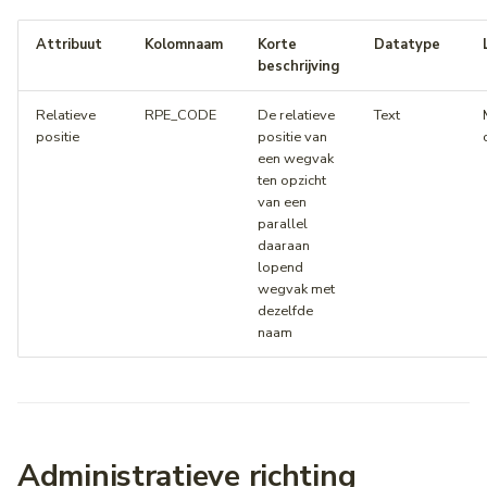
Attribuut
Kolomnaam
Korte
Datatype
beschrijving
Relatieve
RPE_CODE
De relatieve
Text
positie
positie van
een wegvak
ten opzicht
van een
parallel
daaraan
lopend
wegvak met
dezelfde
naam
Administratieve richting