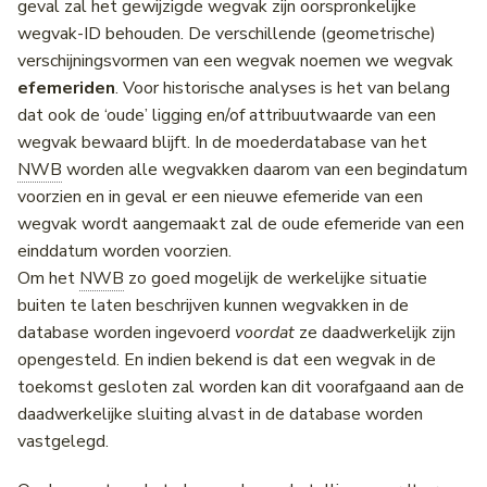
geval zal het gewijzigde wegvak zijn oorspronkelijke
Wegwerkzaamheden
Baanpositie tov WOL
Middenbermbreedte
wegvak-ID behouden. De verschillende (geometrische)
verschijningsvormen van een wegvak noemen we wegvak
Pagina's
Wegbeheerder
Geleiderails
efemeriden
. Voor historische analyses is het van belang
dat ook de ‘oude’ ligging en/of attribuutwaarde van een
Wegtype codering
Fiets(suggestie)stroken
wegvak bewaard blijft. In de moederdatabase van het
NWB
worden alle wegvakken daarom van een begindatum
Routes
Fietsstrooiroutes
voorzien en in geval er een nieuwe efemeride van een
wegvak wordt aangemaakt zal de oude efemeride van een
Wegnummer actuele
Voetgangersoversteekplaatsen
einddatum worden voorzien.
wegenlijst
Om het
NWB
zo goed mogelijk de werkelijke situatie
Oversteekplaatsen
buiten te laten beschrijven kunnen wegvakken in de
Geometriebron
database worden ingevoerd
voordat
ze daadwerkelijk zijn
Bijlagen
opengesteld. En indien bekend is dat een wegvak in de
BAG Openbare ruimte label
toekomst gesloten zal worden kan dit voorafgaand aan de
daadwerkelijke sluiting alvast in de database worden
OpenLR
vastgelegd.
Functional Road Class