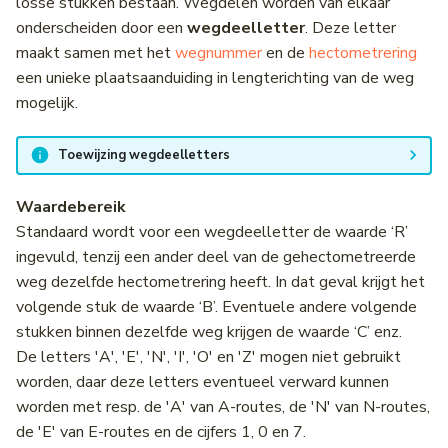
losse stukken bestaan. Wegdelen worden van elkaar
onderscheiden door een
wegdeelletter
. Deze letter
maakt samen met het
wegnummer
en de
hectometrering
een unieke plaatsaanduiding in lengterichting van de weg
mogelijk.
Toewijzing wegdeelletters
Waardebereik
Standaard wordt voor een wegdeelletter de waarde ‘R’
ingevuld, tenzij een ander deel van de gehectometreerde
weg dezelfde hectometrering heeft. In dat geval krijgt het
volgende stuk de waarde ‘B’. Eventuele andere volgende
stukken binnen dezelfde weg krijgen de waarde ‘C’ enz.
De letters 'A', 'E', 'N', 'I', 'O' en 'Z' mogen niet gebruikt
worden, daar deze letters eventueel verward kunnen
worden met resp. de 'A' van A-routes, de 'N' van N-routes,
de 'E' van E-routes en de cijfers 1, 0 en 7.