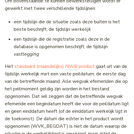
Om bovenstaande te kunnen bewerkstelligen wordt er
gewerkt met twee verschillende tijdslijnen:
Form of Way
een tijdslijn die de situatie zoals deze buiten is het
Mutaties
beste beschrijft; de tijdslijn
werkelijk
een tijdslijn die de registratie zoals deze in de
database is opgenomen beschrijft; de tijdslijn
vastlegging
Het
standaard (maandelijks)
NWB
product
gaat uit van de
tijdslijn werkelijk met een vaste peildatum; de eerste dag
van de betreffende maand. Alle wegvak efemeriden die op
het peilmoment geldig zijn worden in het bestand
opgenomen. Dat wil zeggen dat de betreffende wegvak
efemeride een begindatum heeft die voor de peildatum ligt
en geen einddatum heeft (of de einddatum werkelijk ligt in
de toekomst). De datum die echter in het product wordt
opgenomen (WVK_BEGDAT) is niet de datum waarop de
situatie in de werkelijkheid is gewijzigd, maar altijd de