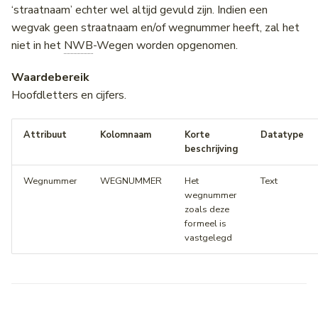
‘straatnaam’ echter wel altijd gevuld zijn. Indien een
wegvak geen straatnaam en/of wegnummer heeft, zal het
niet in het
NWB
-Wegen worden opgenomen.
Waardebereik
Hoofdletters en cijfers.
Attribuut
Kolomnaam
Korte
Datatype
beschrijving
Wegnummer
WEGNUMMER
Het
Text
wegnummer
zoals deze
formeel is
vastgelegd