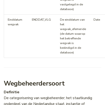
vastgelegd in de
database)
Einddatum
ENDDAT_VLG
De einddatum van
Date
wegvak
het
wegvak_efemeride
(de datum waarop
het betreffende
wegvak is
beëindigd in de
database)
Wegbeheerdersoort
Definitie
De categorisering van wegbeheerder; het staatkundig
onderdeel van de Nederlandse staat, instantie of