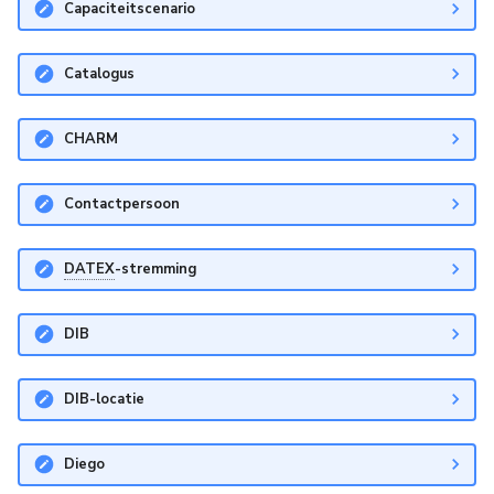
Capaciteitscenario
Wegwerkzaamheden
Middenbermbreedte
Catalogus
Pagina's
Geleiderails
Fiets(suggestie)stroken
CHARM
Fietsstrooiroutes
Contactpersoon
Voetgangersoversteekplaatsen
DATEX
-stremming
Oversteekplaatsen
DIB
Bijlagen
DIB-locatie
Diego